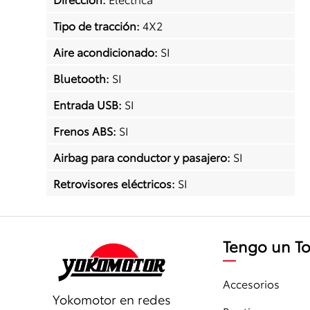
Tipo de tracción
:
4X2
Aire acondicionado
:
SI
Bluetooth
:
SI
Entrada USB
:
SI
Frenos ABS
:
SI
Airbag para conductor y pasajero
:
SI
Retrovisores eléctricos
:
SI
Tengo un T
Accesorios
Yokomotor en redes