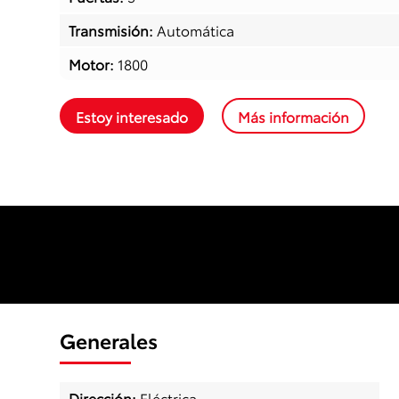
Transmisión
:
Automática
Motor
:
1800
Estoy interesado
Más información
Generales
Dirección
:
Eléctrica