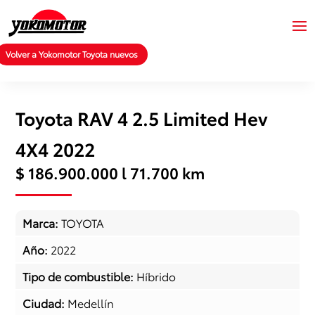
Volver a Yokomotor Toyota nuevos
Toyota RAV 4 2.5 Limited Hev
4X4 2022
$ 186.900.000 l 71.700 km
Marca
:
TOYOTA
Año
:
2022
Tipo de combustible
:
Híbrido
Ciudad
:
Medellín