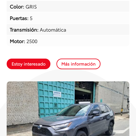
Color
:
GRIS
Puertas
:
5
Transmisión
:
Automática
Motor
:
2500
Estoy interesado
Más información