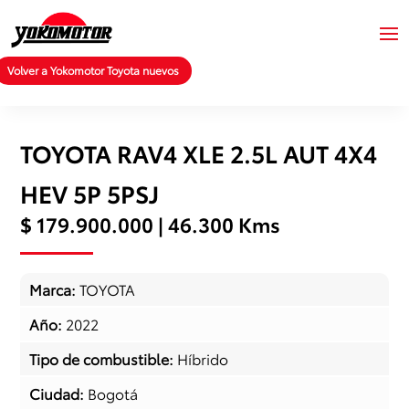
Volver a Yokomotor Toyota nuevos
TOYOTA RAV4 XLE 2.5L AUT 4X4
HEV 5P 5PSJ
$ 179.900.000 | 46.300 Kms
Marca
:
TOYOTA
Año
:
2022
Tipo de combustible
:
Híbrido
Ciudad
:
Bogotá