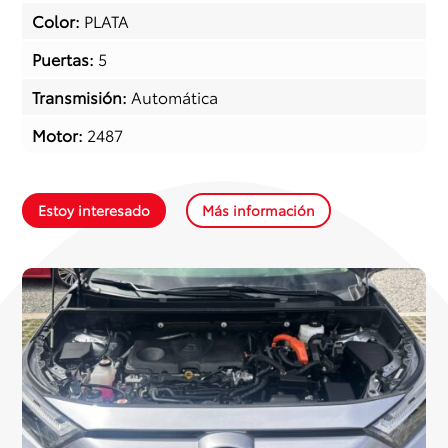
Color
:
PLATA
Puertas
:
5
Transmisión
:
Automática
Motor
:
2487
Estoy interesado
Más información