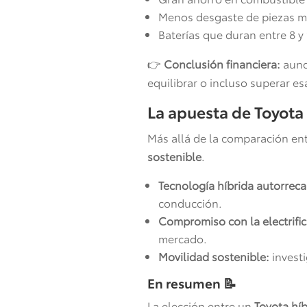
Menos desgaste de piezas m
Baterías que duran entre 8 y
👉
Conclusión financiera:
aunqu
equilibrar o incluso superar e
La apuesta de Toyota 
Más allá de la comparación entr
sostenible
.
Tecnología híbrida autorreca
conducción.
Compromiso con la electrific
mercado.
Movilidad sostenible:
investi
En resumen
📝
La elección entre un
Toyota hí