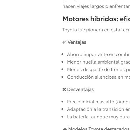
hacen viajes largos o enfrenta
Motores híbridos: efi
Toyota fue pionera en esta tec
✅ Ventajas
Ahorro importante en combus
Menor huella ambiental grac
Menos desgaste de frenos po
Conducción silenciosa en mo
❌ Desventajas
Precio inicial más alto (aun
Adaptación a la transición e
La batería, aunque muy dura
🚙 Modelos Toyota destacados