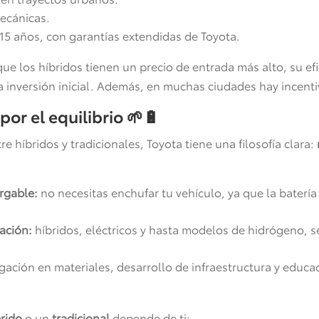
ecánicas.
 15 años, con garantías extendidas de Toyota.
e los híbridos tienen un precio de entrada más alto, su ef
sa inversión inicial. Además, en muchas ciudades hay incent
por el equilibrio
🌱🔋
e híbridos y tradicionales, Toyota tiene una filosofía clara:
rgable:
no necesitas enchufar tu vehículo, ya que la batería
ación:
híbridos, eléctricos y hasta modelos de hidrógeno, 
gación en materiales, desarrollo de infraestructura y educ
brido
o un
tradicional
depende de ti: