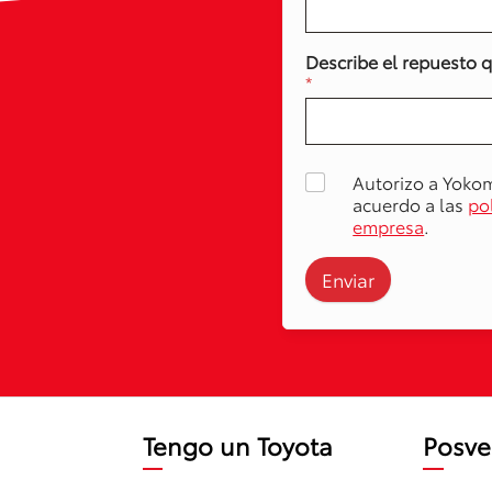
Describe el repuesto 
*
Autorizo a Yoko
acuerdo a las
po
empresa
.
Enviar
Tengo un Toyota
Posve