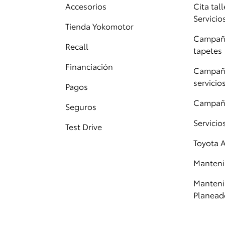
Accesorios
Cita tall
Servicio
Tienda Yokomotor
Campaña
Recall
tapetes
Financiación
Campaña
servicio
Pagos
Campañ
Seguros
Servici
Test Drive
Toyota 
Manteni
Manteni
Planead