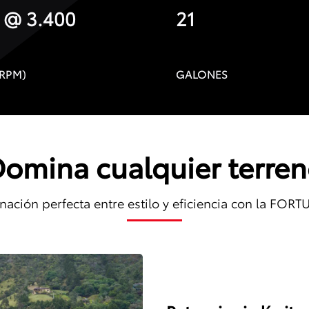
 @ 3.400
21
RPM)
GALONES
omina cualquier terre
ación perfecta entre estilo y eficiencia con la FORT