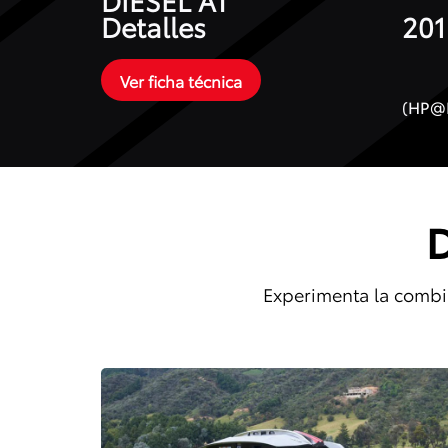
Detalles
201
Ver ficha técnica
(HP@
D
Experimenta la combin