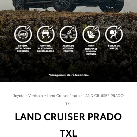
Toyota
>
Vehículo
>
Land Cruiser Prado
>
LAND CRUISER PRADO
TXL
LAND CRUISER PRADO
TXL