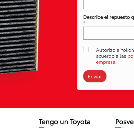
Describe el repuesto 
*
Autorizo a Yoko
acuerdo a las
po
empresa
.
Enviar
Tengo un Toyota
Posve