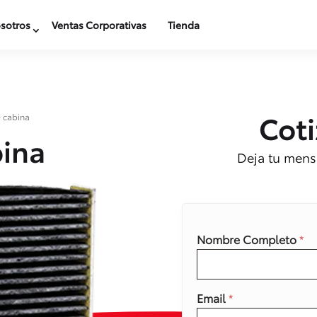
sotros
Ventas Corporativas
Tienda
Coti
re cabina
bina
Deja tu mensa
Nombre Completo
*
Email
*