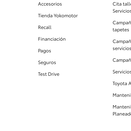
Accesorios
Cita tall
Servicio
Tienda Yokomotor
Campaña
Recall
tapetes
Financiación
Campaña
servicio
Pagos
Campañ
Seguros
Servici
Test Drive
Toyota 
Manteni
Manteni
Planead