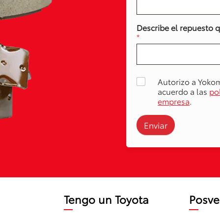
Describe el repuesto 
*
Autorizo a Yoko
acuerdo a las
po
empresa
.
Enviar
Tengo un Toyota
Posve