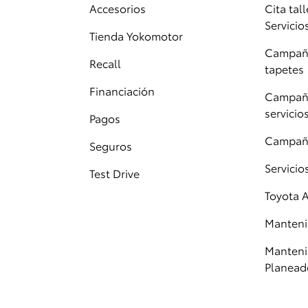
Accesorios
Cita tall
Servicio
Tienda Yokomotor
Campaña
Recall
tapetes
Financiación
Campaña
servicio
Pagos
Campañ
Seguros
Servici
Test Drive
Toyota 
Manteni
Manteni
Planead