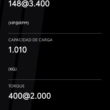
148@3.400
(HP@RPM)
CAPACIDAD DE CARGA
1.010
(KG)
TORQUE
400@2.000